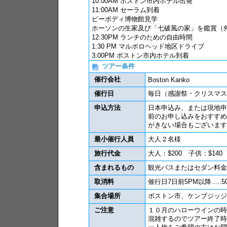
10:00AM ボストン市内ホテル出発
11:00AM セーラム到着
ピーボディ博物館見学
ホーソンの生家及び「七破風の家」を鑑賞（
12:30PM ランチのための自由時間
1:30 PM マルボロヘッド地区ドライブ
3:00PM ボストン市内ホテル到着
ツアー条件
催行会社
Boston Kanko
催行日
毎日（感謝祭・クリスマス
申込方法
日本申込み、または現地申
前のお申し込みをおすすめ
がきない場合もございます
最小催行人員
大人２名様
旅行代金
大人：$200 子供：$140
含まれるもの
観光バスまたはセダン料金
取消料
催行日7日前5PM以降.....50
集合場所
ボストン市、ケンブジッジ
ご注意
１０月のハローウインの時
混雑するのでツアー終了時