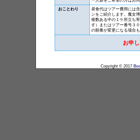
一人旅をご希望の方はお問
おことわり
昼食代はツアー費用には含
ンをご紹介します。魔女博
複数ある中の１ケ所立ち寄
す）またはツアー番号３０
の順番が変更になる場合も
お申し
Copyright © 2017
Bos