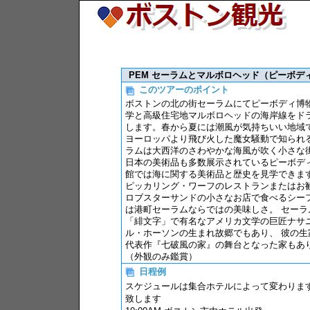
PEM セーラムとマルボロヘッド（ピーボデ
このツアーのポイント
ボストンの北の街セーラムにてピーボディ博
学と高級住宅地マルボロヘッドの海岸線をド
します。春から夏には潮風が気持ちいい地域
ヨーロッパより飛び火した魔女騒動で知られ
ラムは大西洋のさわやかな海風が吹く小さな
日本の美術品も多数展示されているピーボデ
館では海に関する美術品と歴史を見学できま
ピッカリング・ワーフのレストランまたはお
ロブスターサンドの小さなお店で食べるシー
は港町セーラムならではの美味しさ。 セーラ
「緋文字」で有名なアメリカ文学の巨匠ナサ
ル・ホーソンの生まれ故郷でもあり、 彼の生
代表作『七破風の家』の舞台となった家もあ
（外観のみ鑑賞）
日程例
スケジュールは集合ホテルによって変わりま
致します