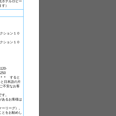
先ホテルロビー
ます）
セクション１０
セクション１０
20-
50
ク＊＊ すると
券と日本語の片
ご不安なお客
です。
があるお客様は
ケーリーグ）。
ことをお勧めし