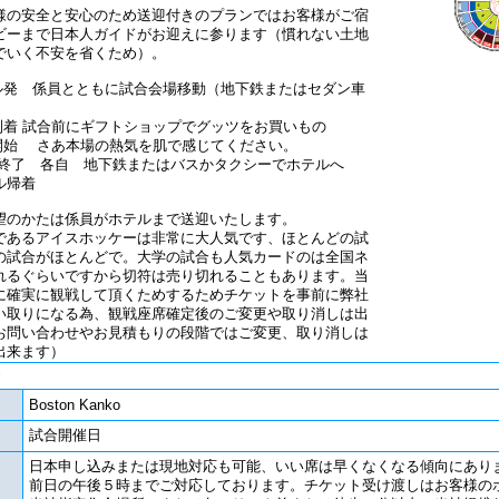
様の安全と安心のため送迎付きのプランではお客様がご宿
ビーまで日本人ガイドがお迎えに参ります（慣れない土地
でいく不安を省くため）。
ホテル発 係員とともに試合会場移動（地下鉄またはセダン車
会場到着 試合前にギフトショップでグッツをお買いもの
試合開始 さあ本場の熱気を肌で感じてください。
 試合終了 各自 地下鉄またはバスかタクシーでホテルへ
ホテル帰着
望のかたは係員がホテルまで送迎いたします。
であるアイスホッケーは非常に大人気です、ほとんどの試
の試合がほとんどで。大学の試合も人気カードのは全国ネ
れるぐらいですから切符は売り切れることもあります。当
に確実に観戦して頂くためするためチケットを事前に弊社
い取りになる為、観戦座席確定後のご変更や取り消しは出
お問い合わせやお見積もりの段階ではご変更、取り消しは
出来ます）
Boston Kanko
試合開催日
日本申し込みまたは現地対応も可能、いい席は早くなくなる傾向にあり
前日の午後５時までご対応しております。チケット受け渡しはお客様の