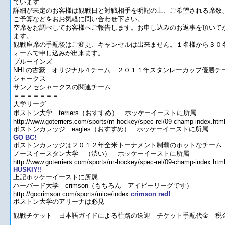
ています
詳細が未定のお客様は観戦日と対戦相手を明記の上、ご希望される席数
ご予算などをおお気軽に問い合わせ下さい。
空席をお調べしてお客様へご報告します。お申し込みのお返事を頂いて
ます。
観戦座席の手配後はご変更、キャンセルは出来ません。１名様から３０
ォームで申し込みが出来ます。
ブルーインズ
NHLの古豪 オリジナル４チーム ２０１１年スタンレーカップ優勝チ
シャークス
サンノセシャークスの関連チーム
＝＝＝＝＝＝＝
大学リーグ
ボストン大学 terriers（おすすめ） ホッケーイーストに所属
http://www.goterriers.com/sports/m-hockey/spec-rel/09-champ-index.htm
ボストンカレッジ eagles（おすすめ） ホッケーイーストに所属
GO BC!
ボストンカレッジは２０１２年全米トーナメント制覇のホットなチー
ノースイースタン大学 （渋い） ホッケーイーストに所属
http://www.goterriers.com/sports/m-hockey/spec-rel/09-champ-index.htm
HUSKIY!!
上記ホッケーイーストに所属
ハーバード大学 crimson（もちろん アイビーリーグです）
http://gocrimson.com/sports/mice/index
crimson red!
ボストン大学のアリーナは必見
観戦チケット 日本語ガイドによる往路の送迎 チケット手配代金 