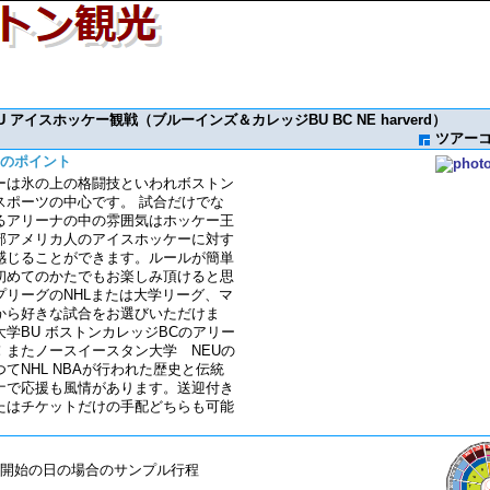
 BU アイスホッケー観戦（ブルーインズ＆カレッジBU BC NE harverd）
ツアーコー
のポイント
ーは氷の上の格闘技といわれボストン
スポーツの中心です。 試合だけでな
るアリーナの中の雰囲気はホッケー王
部アメリカ人のアイスホッケーに対す
感じることができます。ルールが簡単
初めてのかたでもお楽しみ頂けると思
プリーグのNHLまたは大学リーグ、マ
から好きな試合をお選びいただけま
学BU ボストンカレッジBCのアリー
！またノースイースタン大学 NEUの
てNHL NBAが行われた歴史と伝統
ナで応援も風情があります。送迎付き
たはチケットだけの手配どちらも可能
合開始の日の場合のサンプル行程