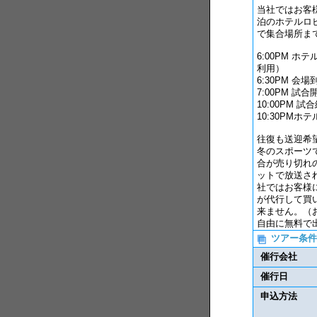
当社ではお客
泊のホテルロ
で集合場所ま
6:00PM 
利用）
6:30PM 
7:00PM 
10:00PM
10:30PM
往復も送迎希
冬のスポーツ
合が売り切れ
ットで放送さ
社ではお客様
が代行して買
来ません。（
自由に無料で
ツアー条件
催行会社
催行日
申込方法