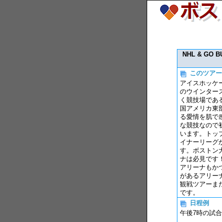
NHL & GO
このツアー
アイスホッケ
のウインター
く競技場であ
国アメリカ東
る愛情を肌で
な競技なので
います。トッ
イナーリーグ
す。ボストン大
ナは必見です
アリーナもかつ
があるアリー
観戦ツアーま
です。
日程例
午後7時の試