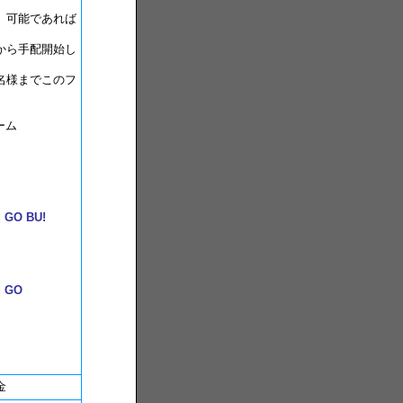
、可能であれば
から手配開始し
名様までこのフ
ーム
l
GO BU!
ム
l
GO
税金