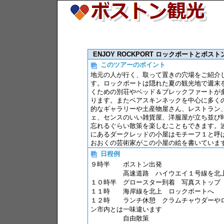
ENJOY ROCKPORT ロックポートとボ
このツアーのポイント
地元の人が行く、取って置きの穴場をご紹介
す。ロックポートは隠れた夏の観光地で週末
くための別荘やベッド＆ブレックファートが
ります。またベアスキンネックを中心に多く
的なギャラリーや土産物屋さん、レストラン
ェ、センスのいい雑貨屋、洋服屋が立ち並び
忘れるぐらい散策を楽しむこともできます。
にあるダークレッドの小屋はモチーフ１と呼
おおくの芸術家がこの小屋の絵を書いていま
日程例
９時半 ボストン出発
高速道路 ハイウエイ１号線を北
１０時半 グロースター到着 写真ストップ
１１時 海岸線を北上 ロックポートへ
１２時 ランチ休憩 クラムチャウダーや
ン市内とは一味違います
自由散策