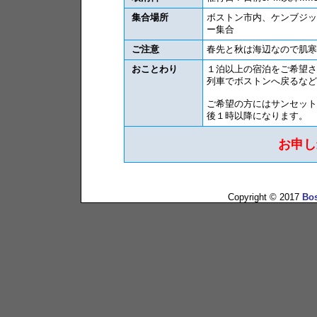
集合場所
ボストン市内、ケンブジッ
ー集合
ご注意
春先と秋は海辺なので肌寒
おことわり
１泊以上の宿泊をご希望さ
列車でボストンへ戻るなど
ご希望の方にはサンセット
後１時以降になります。
お申し
Copyright © 2017
Bos