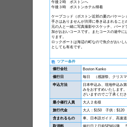
午後２時 ボストンへ
午後３時 ボストンホテル帰着
ケープコッド（ボストン近郊の夏のバケーシ
手さはありませんが渋滞に巻き込まれること
元の人と一緒に写真撮影やスケッチ、バード
加がおおいコースです。またコースの途中に
ります。
ロックポートは海辺の町なので魚介がおいし
としても有名です。
ツアー条件
催行会社
Boston Kanko
催行日
毎日 （感謝祭、クリスマ
申込方法
日本申込み、現地申込み第
みをおすすめいたします。
ざいますのでご了承くださ
最小催行人員
大人２名様
旅行代金
大人：$150 子供：$120
含まれるもの
車、日本語ガイド、高速道
取消料
催行日７日前5PM以降.....5